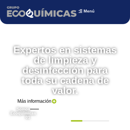
Menú
Expertos en sistemas
de limpieza y
desinfección para
toda su cadena de
valor.
Más información
Somos
Tus aliados
Ecoquímicas
en limpieza,
01
desinfección
y
01
03
sostenibilidad.