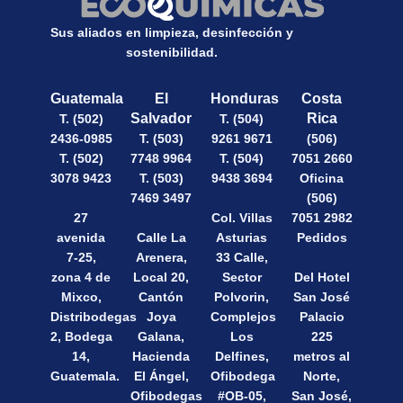
Sus aliados en limpieza, desinfección y
sostenibilidad.
Guatemala
El
Honduras
Costa
Salvador
Rica
T. (502)
T. (504)
2436-0985
T. (503)
9261 9671
(506)
T. (502)
7748 9964
T. (504)
7051 2660
3078 9423
T. (503)
9438 3694
Oficina
7469 3497
(506)
27
Col. Villas
7051 2982
avenida
Calle La
Asturias
Pedidos
7-25,
Arenera,
33 Calle,
zona 4 de
Local 20,
Sector
Del Hotel
Mixco,
Cantón
Polvorin,
San José
Distribodegas
Joya
Complejos
Palacio
2, Bodega
Galana,
Los
225
14,
Hacienda
Delfines,
metros al
Guatemala.
El Ángel,
Ofibodega
Norte,
Ofibodegas
#OB-05,
San José,