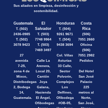
Sus aliados en limpieza, desinfección y
sostenibilidad.
Guatemala
El
Honduras
Costa
Salvador
Rica
T. (502)
T. (504)
2436-0985
T. (503)
9261 9671
(506)
T. (502)
7748 9964
T. (504)
7051 2660
3078 9423
T. (503)
9438 3694
Oficina
7469 3497
(506)
27
Col. Villas
7051 2982
avenida
Calle La
Asturias
Pedidos
7-25,
Arenera,
33 Calle,
zona 4 de
Local 20,
Sector
Del Hotel
Mixco,
Cantón
Polvorin,
San José
Distribodegas
Joya
Complejos
Palacio
2, Bodega
Galana,
Los
225
14,
Hacienda
Delfines,
metros al
Guatemala.
El Ángel,
Ofibodega
Norte,
Ofibodegas
#OB-05,
San José,