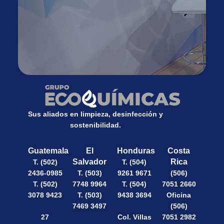
Sus aliados en limpieza, desinfección y
sostenibilidad.
Guatemala
El
Honduras
Costa
Salvador
Rica
T. (502)
T. (504)
2436-0985
T. (503)
9261 9671
(506)
T. (502)
7748 9964
T. (504)
7051 2660
3078 9423
T. (503)
9438 3694
Oficina
7469 3497
(506)
27
Col. Villas
7051 2982