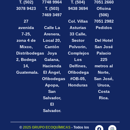
T. (502)
7748 9964
T. (504)
7051 2660
3078 9423
T. (503)
9438 3694
Oficina
7469 3497
(506)
27
Col. Villas
7051 2982
avenida
Calle La
Asturias
Pedidos
7-25,
Arenera,
33 Calle,
zona 4 de
Local 20,
Sector
Del Hotel
Mixco,
Cantón
Polvorin,
San José
Distribodegas
Joya
Complejos
Palacio
2, Bodega
Galana,
Los
225
14,
Hacienda
Delfines,
metros al
Guatemala.
El Ángel,
Ofibodega
Norte,
Ofibodegas
#OB-05,
San José,
Apopa,
Honduras
Uruca,
San
Costa
Salvador,
Rica.
El
Salvador.
©
2025 GRUPO ECOQUÍMICAS
- Todos los