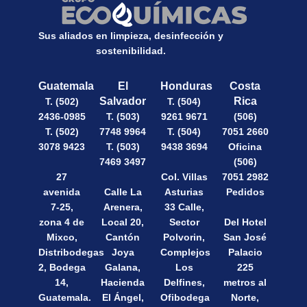
Sus aliados en limpieza, desinfección y
sostenibilidad.
Guatemala
El
Honduras
Costa
Salvador
Rica
T. (502)
T. (504)
2436-0985
T. (503)
9261 9671
(506)
T. (502)
7748 9964
T. (504)
7051 2660
3078 9423
T. (503)
9438 3694
Oficina
7469 3497
(506)
27
Col. Villas
7051 2982
avenida
Calle La
Asturias
Pedidos
7-25,
Arenera,
33 Calle,
zona 4 de
Local 20,
Sector
Del Hotel
Mixco,
Cantón
Polvorin,
San José
Distribodegas
Joya
Complejos
Palacio
2, Bodega
Galana,
Los
225
14,
Hacienda
Delfines,
metros al
Guatemala.
El Ángel,
Ofibodega
Norte,